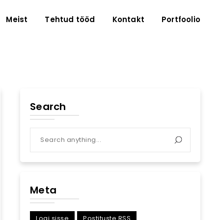
Meist
Tehtud tööd
Kontakt
Portfoolio
Search
Meta
Logi sisse
Postituste RSS