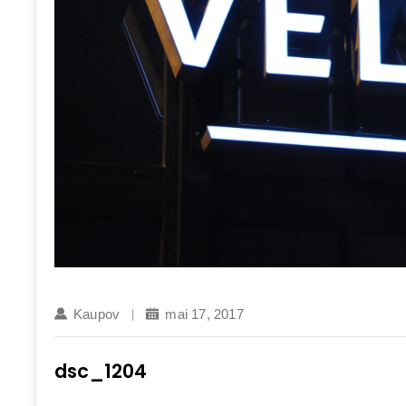
Kaupov
mai 17, 2017
dsc_1204