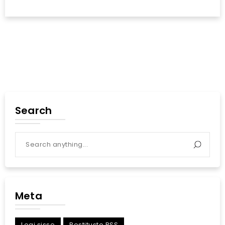
Search
Meta
Logi sisse
Postituste RSS