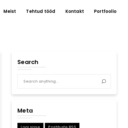
Meist
Tehtud tööd
Kontakt
Portfoolio
Search
Meta
Logi sisse
Postituste RSS