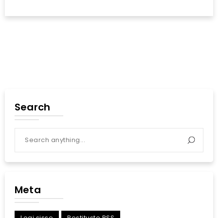
Search
Meta
Logi sisse
Postituste RSS