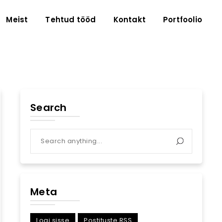
Meist
Tehtud tööd
Kontakt
Portfoolio
Search
Meta
Logi sisse
Postituste RSS