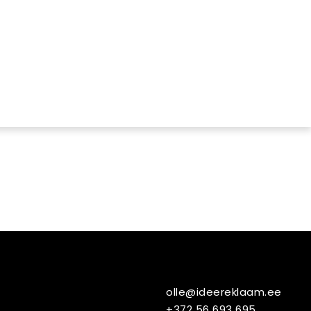
olle@ideereklaam.ee
+372 56 693 695