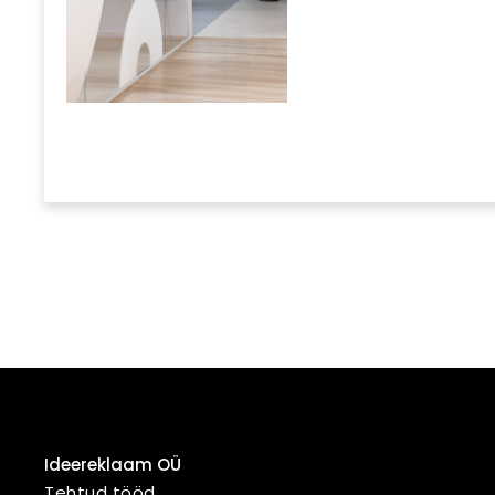
Ideereklaam OÜ
Tehtud tööd