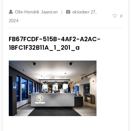
Olle-Hendrik Jaanson
oktoober 27,
0
2024
FB67FCDF-515B-4AF2-A2AC-
1BFC1F32B11A_1_201_a