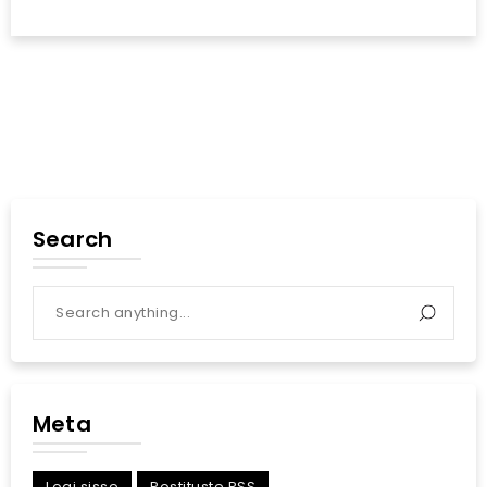
Search
Meta
Logi sisse
Postituste RSS