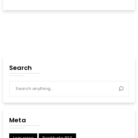
Search
Meta
Logi sisse
Postituste RSS