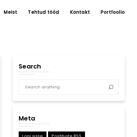
Meist
Tehtud tööd
Kontakt
Portfoolio
Search
Meta
Logi sisse
Postituste RSS