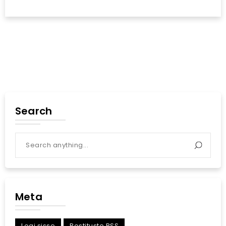
Search
Meta
Logi sisse
Postituste RSS