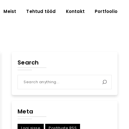
Meist
Tehtud tööd
Kontakt
Portfoolio
Search
Meta
Logi sisse
Postituste RSS