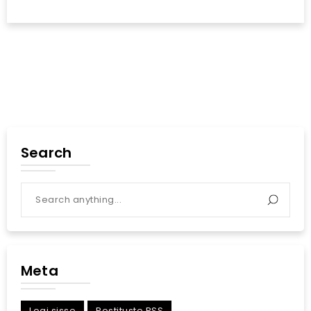
Search
Meta
Logi sisse
Postituste RSS