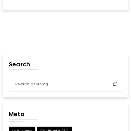
Search
Meta
Logi sisse
Postituste RSS