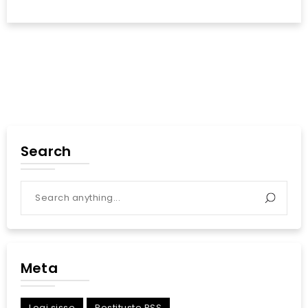
Search
Meta
Logi sisse
Postituste RSS