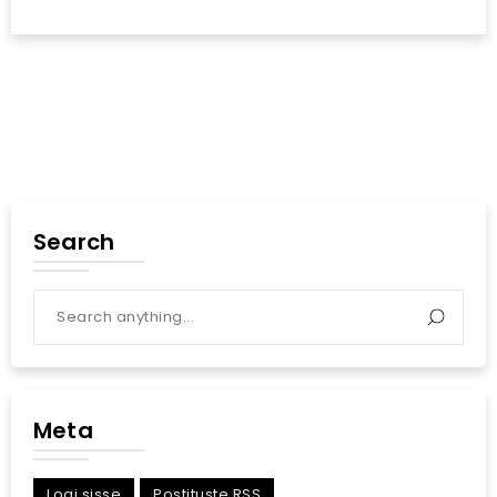
Search
Meta
Logi sisse
Postituste RSS