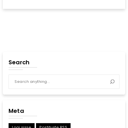
Search
Meta
Logi sisse
Postituste RSS