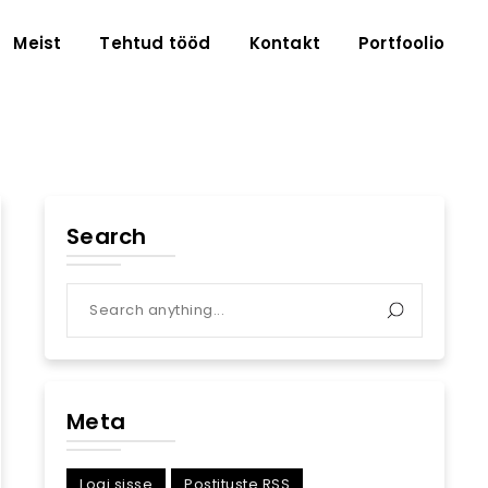
Meist
Tehtud tööd
Kontakt
Portfoolio
Search
Meta
Logi sisse
Postituste RSS