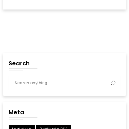
Search
Meta
Logi sisse
Postituste RSS