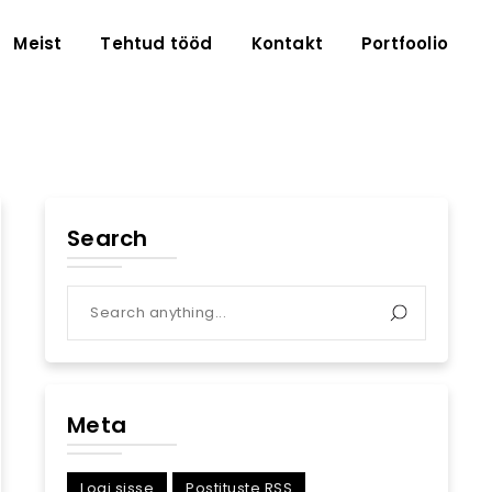
Meist
Tehtud tööd
Kontakt
Portfoolio
Search
Meta
Logi sisse
Postituste RSS