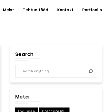
Meist
Tehtud tööd
Kontakt
Portfoolio
Search
Meta
Logi sisse
Postituste RSS