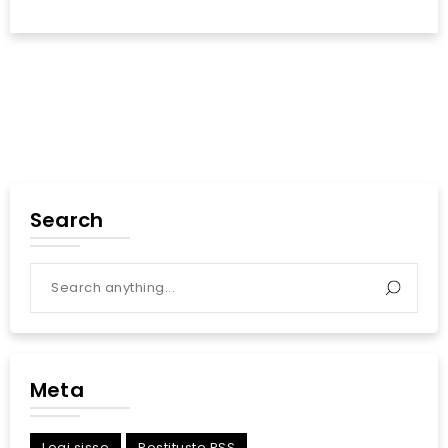
Search
Meta
Logi sisse
Postituste RSS