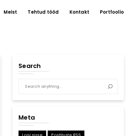
Meist
Tehtud tööd
Kontakt
Portfoolio
Search
Meta
Logi sisse
Postituste RSS